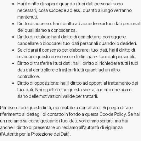
Hai il diritto di sapere quando i tuoi dati personali sono
necessari, cosa succede ad essi, quanto a lungo verranno
mantenuti.
Diritto di accesso: hai il diritto ad accedere ai tuoi dati personali
dei quali siamo a conoscenza.
Diritto di rettifica: hai il diritto di completare, correggere,
cancellare o bloccare i tuoi dati personali quando lo desideri.
Se ci darai il consenso per elaborare i tuoi dati, hai il diritto di
revocare questo consenso e di eliminare i tuoi dati personali.
Diritto di trasferire i tuoi dati: hai il diritto di richiedere tutti i tuoi
dati dal controllore e trasferirli tutti quanti ad un altro
controllore.
Diritto di opposizione: hai il diritto ad opporti al trattamento dei
tuoi dati. Noi rispetteremo questa scelta, a meno che non ci
siano delle motivazioni valide per trattarli.
Per esercitare questi diritti, non esitate a contattarci. Si prega di fare
riferimento ai dettagli di contatto in fondo a questa Cookie Policy. Se hai
un reclamo su come gestiamo i tuoi dati, vorremmo sentirti, ma hai
anche il diritto di presentare un reclamo all'autorità di vigilanza
(l'Autorità per la Protezione dei Dati).